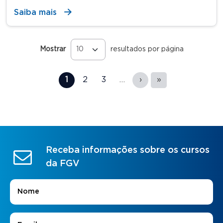
Saiba mais
Mostrar
resultados por página
Páginas
1
2
3
…
›
»
Receba informações sobre os cursos
da FGV
Nome
*
E-mail
*