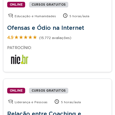
ONLINE
CURSOS GRATUITOS
Educação e Humanidades
5 horas/aula
Ofensas e Ódio na Internet
★★★★★
★★★★★
4.9
(15.772 avaliações)
PATROCÍNIO:
ONLINE
CURSOS GRATUITOS
Liderança e Pessoas
5 horas/aula
Relação entre Coaching e