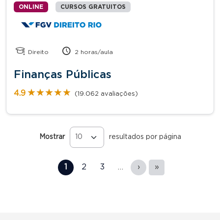
ONLINE
CURSOS GRATUITOS
Direito
2 horas/aula
Finanças Públicas
★★★★★
★★★★★
4.9
(19.062 avaliações)
Mostrar
resultados por página
Páginas
1
2
3
…
›
»