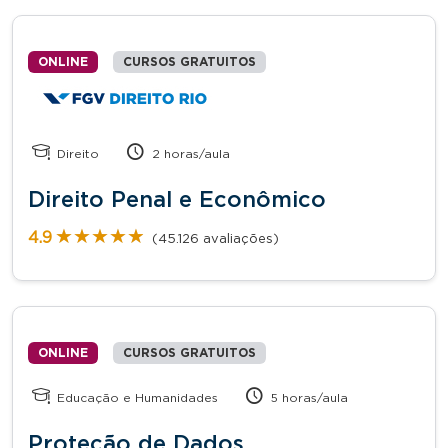
ONLINE
CURSOS GRATUITOS
Direito
2 horas/aula
Direito Penal e Econômico
★★★★★
★★★★★
4.9
(45.126 avaliações)
ONLINE
CURSOS GRATUITOS
Educação e Humanidades
5 horas/aula
Proteção de Dados