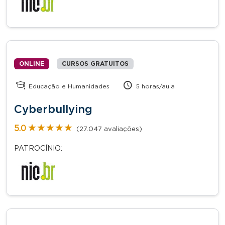
ONLINE
CURSOS GRATUITOS
Educação e Humanidades
5 horas/aula
Cyberbullying
★★★★★
★★★★★
5.0
(27.047 avaliações)
PATROCÍNIO: