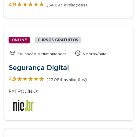
★★★★★
★★★★★
4.9
(54.693 avaliações)
ONLINE
CURSOS GRATUITOS
Educação e Humanidades
5 horas/aula
Segurança Digital
★★★★★
★★★★★
4.9
(27.054 avaliações)
PATROCÍNIO: