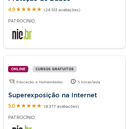
★★★★★
★★★★★
4.9
(24.513 avaliações)
PATROCÍNIO:
ONLINE
CURSOS GRATUITOS
Educação e Humanidades
5 horas/aula
Superexposição na Internet
★★★★★
★★★★★
5.0
(8.377 avaliações)
PATROCÍNIO: