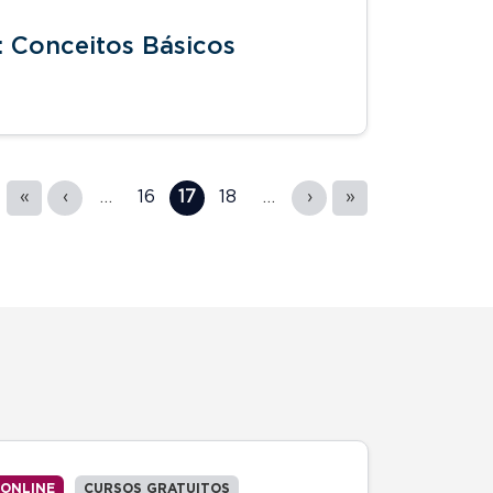
l: Conceitos Básicos
«
‹
…
16
17
18
…
›
»
ONLINE
CURSOS GRATUITOS
ONLINE