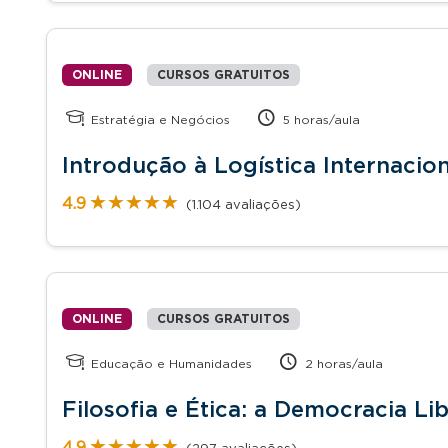
ONLINE
CURSOS GRATUITOS
Estratégia e Negócios
5 horas/aula
Introdução à Logística Internacion
★★★★★
★★★★★
4.9
(1.104 avaliações)
ONLINE
CURSOS GRATUITOS
Educação e Humanidades
2 horas/aula
Filosofia e Ética: a Democracia Lib
★★★★★
★★★★★
4.9