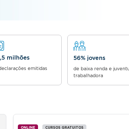
8,5 milhões
56% jovens
declarações emitidas
de baixa renda e juvent
trabalhadora
ONLINE
CURSOS GRATUITOS