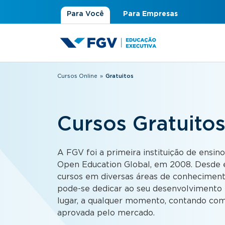
Para Você
Para Empresas
Cursos Online
»
Gratuitos
Você está aqui
Cursos Gratuito
A FGV foi a primeira instituição de ensino
Open Education Global, em 2008. Desde e
cursos em diversas áreas de conhecimen
pode-se dedicar ao seu desenvolvimento p
lugar, a qualquer momento, contando com
aprovada pelo mercado.