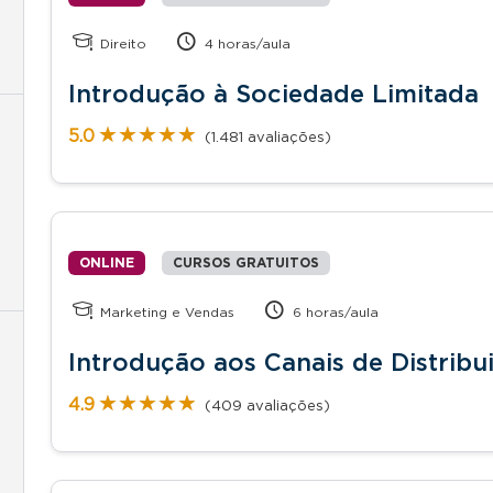
Direito
4 horas/aula
Introdução à Sociedade Limitada
★★★★★
★★★★★
5.0
(1.481 avaliações)
ONLINE
CURSOS GRATUITOS
Marketing e Vendas
6 horas/aula
Introdução aos Canais de Distribu
★★★★★
★★★★★
4.9
(409 avaliações)