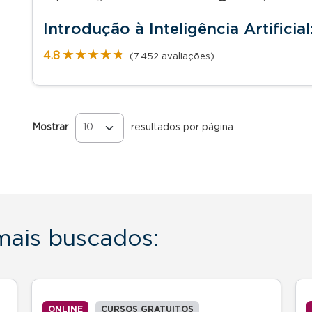
Introdução à Inteligência Artificia
★★★★★
★★★★★
4.8
(7.452 avaliações)
Mostrar
resultados por página
Páginas
 mais buscados:
ONLINE
CURSOS GRATUITOS