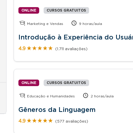
ONLINE
CURSOS GRATUITOS
Marketing e Vendas
9 horas/aula
Introdução à Experiência do Usuá
★★★★★
★★★★★
4.9
(1.711 avaliações)
ONLINE
CURSOS GRATUITOS
Educação e Humanidades
2 horas/aula
Gêneros da Linguagem
★★★★★
★★★★★
4.9
(577 avaliações)