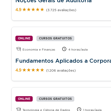
Noções Gerais de Auditoria
★★★★★
★★★★★
4.9
(3.725 avaliações)
ONLINE
CURSOS GRATUITOS
Economia e Finanças
4 horas/aula
Fundamentos Aplicados a Corpora
★★★★★
★★★★★
4.9
(1.206 avaliações)
ONLINE
CURSOS GRATUITOS
Tecnologia e Ciência de Dados
1 horas/aula