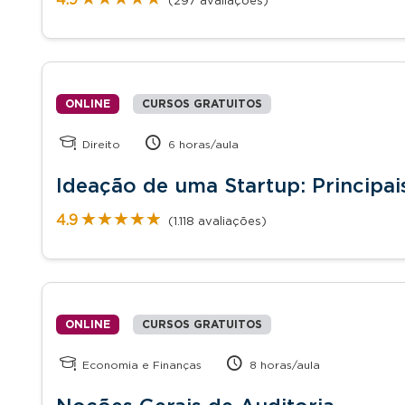
(297 avaliações)
ONLINE
CURSOS GRATUITOS
Direito
6 horas/aula
Ideação de uma Startup: Principai
★★★★★
★★★★★
4.9
(1.118 avaliações)
ONLINE
CURSOS GRATUITOS
Economia e Finanças
8 horas/aula