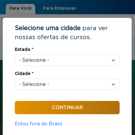
Para Você
Para Empresas
Selecione uma cidade
para ver
nossas ofertas de cursos.
Estudar em:
Salvador, BA
Estado
*
Você está aqui
Home
»
Estratégia e Negócios
»
MBA em Gestão Empresarial
Cidade
*
MBA
Estratégia e Negócios
432 horas / aula
Estou fora do Brasil
MBA em Gestão