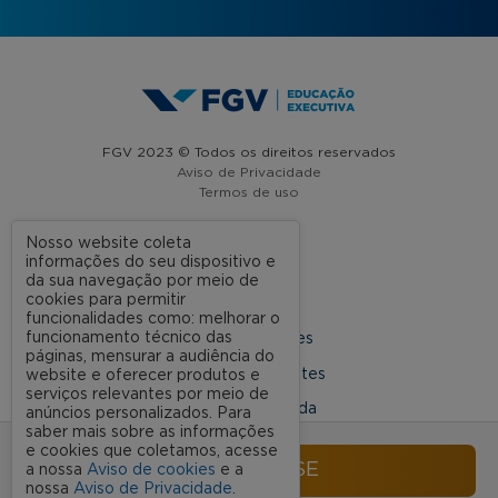
FGV 2023 © Todos os direitos reservados
Aviso de Privacidade
Termos de uso
Nosso website coleta
informações do seu dispositivo e
A FGV
da sua navegação por meio de
cookies para permitir
Contato
funcionalidades como: melhorar o
funcionamento técnico das
Nossas Unidades
páginas, mensurar a audiência do
Dúvidas Frequentes
website e oferecer produtos e
serviços relevantes por meio de
Rede Conveniada
anúncios personalizados. Para
saber mais sobre as informações
Ouvidoria Acadêmica
e cookies que coletamos, acesse
INSCREVA-SE
a nossa
Aviso de cookies
e a
nossa
Aviso de Privacidade
.