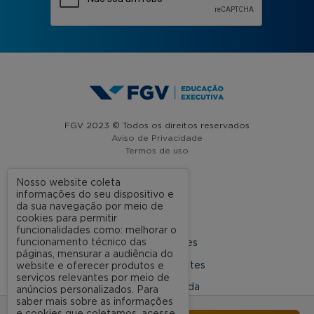
FGV 2023 © Todos os direitos reservados
Aviso de Privacidade
Termos de uso
Nosso website coleta
informações do seu dispositivo e
A FGV
da sua navegação por meio de
cookies para permitir
Contato
funcionalidades como: melhorar o
funcionamento técnico das
Nossas Unidades
páginas, mensurar a audiência do
Dúvidas Frequentes
website e oferecer produtos e
serviços relevantes por meio de
Rede Conveniada
anúncios personalizados. Para
saber mais sobre as informações
Ouvidoria Acadêmica