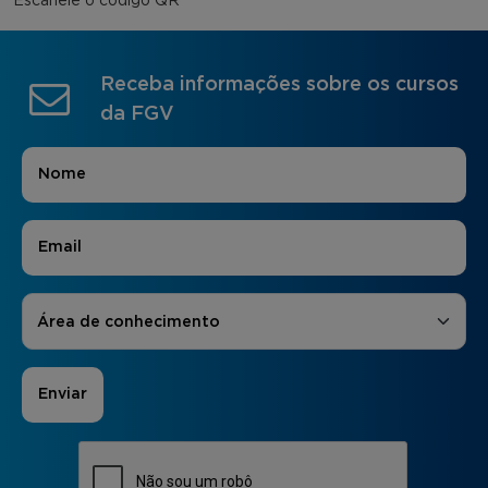
Escaneie o código QR
Receba informações sobre os cursos
da FGV
Nome
*
E-mail
*
Áreas de Interesse
*
Área de conhecimento