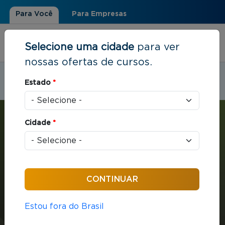
Para Você
Para Empresas
Selecione uma cidade
para ver
nossas ofertas de cursos.
Estudar em:
Salvador, BA
Estado
*
Você está aqui
Home
»
Economia e Finanças
»
MBA com ênfase em Finanças, Controladoria e Auditoria
Cidade
*
MBA
Economia e Finanças
432 horas / aula
Estou fora do Brasil
MBA com ênfase em