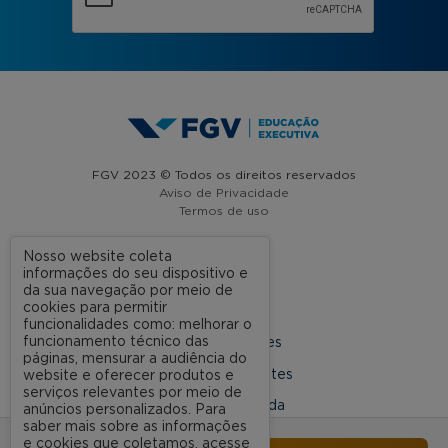
FGV 2023 © Todos os direitos reservados
Aviso de Privacidade
Termos de uso
Nosso website coleta
informações do seu dispositivo e
A FGV
da sua navegação por meio de
cookies para permitir
Contato
funcionalidades como: melhorar o
funcionamento técnico das
Nossas Unidades
páginas, mensurar a audiência do
Dúvidas Frequentes
website e oferecer produtos e
serviços relevantes por meio de
Rede Conveniada
anúncios personalizados. Para
saber mais sobre as informações
Ouvidoria Acadêmica
e cookies que coletamos, acesse