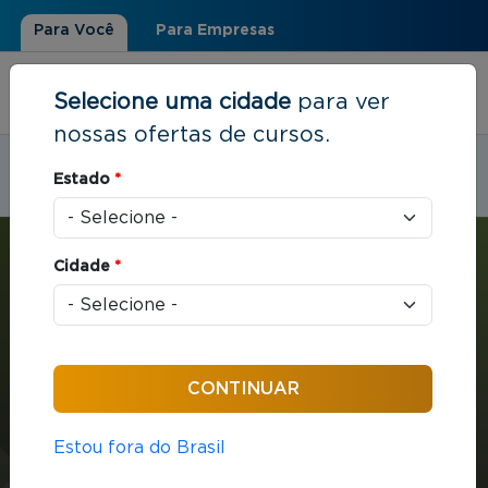
Para Você
Para Empresas
Selecione uma cidade
para ver
nossas ofertas de cursos.
Estudar em:
Palmas, TO
Estado
*
Você está aqui
Home
»
Estratégia e Negócios
»
MBA em Gestão Empresarial
Cidade
*
MBA
Estratégia e Negócios
432 horas / aula
Estou fora do Brasil
MBA em Gestão