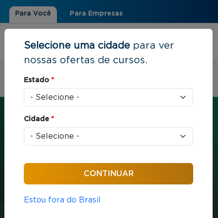
Para Você
Para Empresas
Selecione uma cidade
para ver
nossas ofertas de cursos.
Estudar em:
Palmas, TO
Estado
*
Você está aqui
Home
»
Estratégia e Negócios
»
Estratégia Corporativa e de Negócios
Cidade
*
CURTA E MÉDIA DURAÇÃO
Estratégia e Negócios
24 horas / aula
Estou fora do Brasil
Estratégia Corporativa e