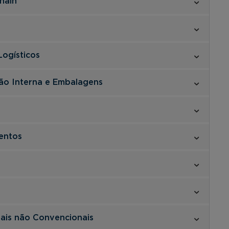
hain
ogísticos
o Interna e Embalagens
entos
e
dais não Convencionais