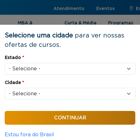
Atendimento
Eventos
E
MBA &
Curta & Média
Programas
Pós-graduação
Duração
Internacionai
Selecione uma cidade
para ver nossas
ofertas de cursos.
pply Chain Management
Estado
*
Cidade
*
as / aula
a e Supply Chain
Estou fora do Brasil