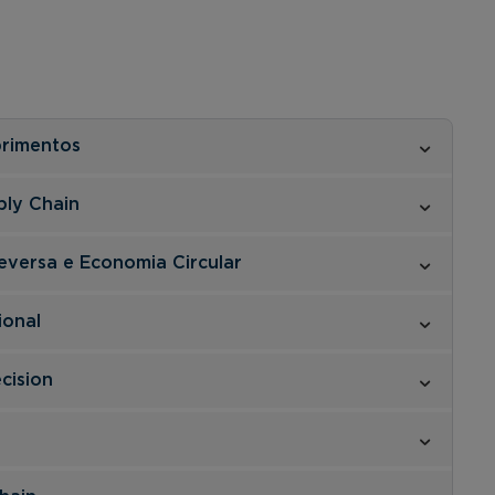
primentos
ply Chain
eversa e Economia Circular
ional
cision