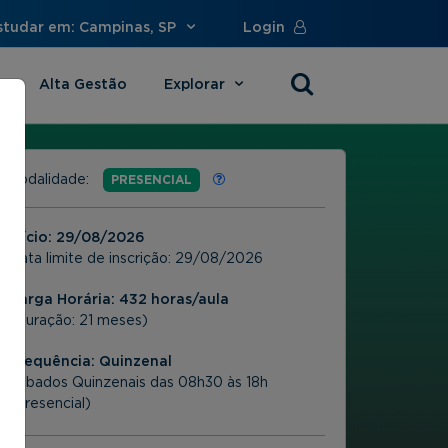
studar em: Campinas, SP
Login
Alta Gestão
Explorar
s
Modalidade:
PRESENCIAL
Início:
29/08/2026
Data limite de inscrição:
29/08/2026
Carga Horária: 432 horas/aula
(Duração: 21 meses)
Frequência:
Quinzenal
Sábados Quinzenais das 08h30 às 18h
(Presencial)