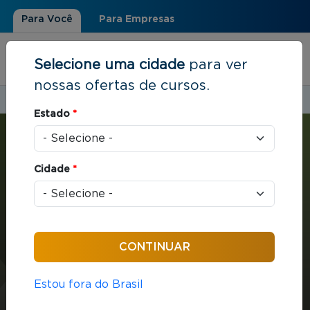
Para Você
Para Empresas
Selecione uma cidade
para ver
nossas ofertas de cursos.
Estudar em:
Campinas, SP
Estado
*
Você está aqui
Home
»
Estratégia e Negócios
»
MBA com ênfase em Gestão Industrial
Cidade
*
MBA
Estratégia e Negócios
432 horas / aula
MBA com ênfase em
Estou fora do Brasil
Gestão Industrial