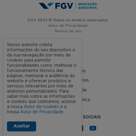
FGV 2023 © Todos os direitos reservados
Aviso de Privacidade
Termos de uso
Nosso website coleta
informações do seu dispositivo e
A FGV
da sua navegação por meio de
cookies para permitir
Contato
funcionalidades como: melhorar o
funcionamento técnico das
Nossas Unidades
páginas, mensurar a audiência do
Dúvidas Frequentes
website e oferecer produtos e
serviços relevantes por meio de
Rede Conveniada
anúncios personalizados. Para
saber mais sobre as informações
Ouvidoria Acadêmica
e cookies que coletamos, acesse
a nossa
Aviso de cookies
e a
nossa
Aviso de Privacidade
.
SIGA NOSSAS REDES SOCIAIS
Aceitar