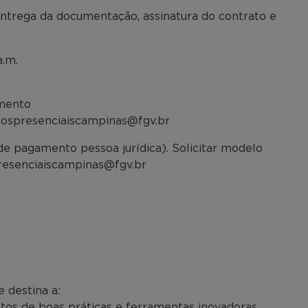
trega da documentação, assinatura do contrato e
a.m.
imento
rsospresenciaiscampinas@fgv.br
e pagamento pessoa jurídica). Solicitar modelo
presenciaiscampinas@fgv.br
 destina a:
tos de boas práticas e ferramentas inovadoras