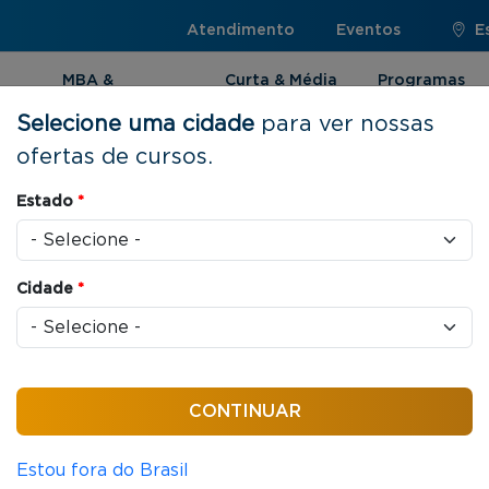
Atendimento
Eventos
E
MBA &
Curta & Média
Programas
Pós-graduação
Duração
Internacionai
Selecione uma cidade
para ver nossas
ofertas de cursos.
íderes
Estado
*
Cidade
*
ssoas
64 horas / aula
iva de Líderes
Estou fora do Brasil