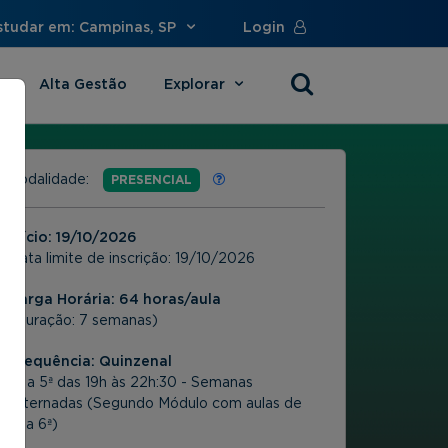
studar em: Campinas, SP
Login
Alta Gestão
Explorar
s
Modalidade:
PRESENCIAL
Início:
19/10/2026
Data limite de inscrição:
19/10/2026
Carga Horária: 64 horas/aula
(Duração: 7 semanas)
Frequência:
Quinzenal
2ª a 5ª das 19h às 22h:30 - Semanas
Alternadas (Segundo Módulo com aulas de
3ª a 6ª)