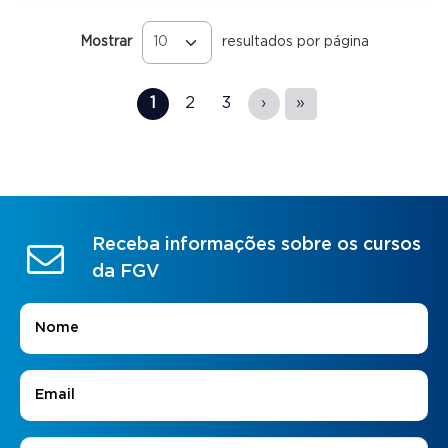
Mostrar
resultados por página
Páginas
1
2
3
›
»
Receba informações sobre os cursos
da FGV
Nome
*
E-mail
*
Áreas de Interesse
*