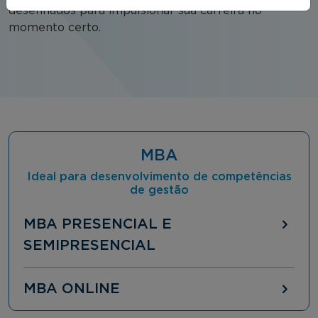
desenhados para impulsionar sua carreira no
momento certo.
MBA
Ideal para desenvolvimento de competências
de gestão
MBA PRESENCIAL E
SEMIPRESENCIAL
MBA ONLINE