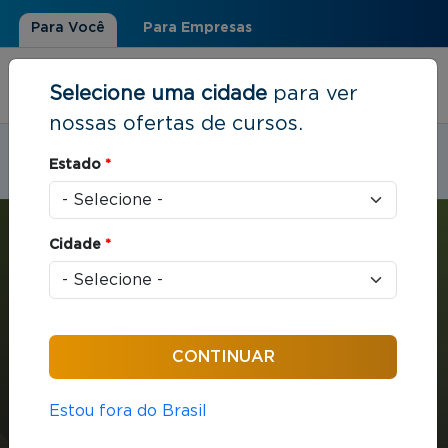
Para Você
Para Empresas
Selecione uma cidade
para ver
nossas ofertas de cursos.
Estudar em:
Maringá, PR
Estado
*
Você está aqui
Home
»
Estratégia e Negócios
»
MBA com ênfase em Gerenciamento de Projetos
Cidade
*
MBA
Estratégia e Negócios
432 horas / aula
Estou fora do Brasil
MBA com ênfase em