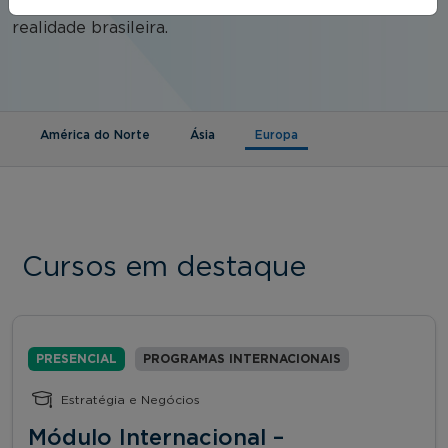
acessíveis e com conteúdos traduzidos para a
realidade brasileira.
(aba ativa)
América do Norte
Ásia
Europa
Cursos em destaque
PRESENCIAL
PROGRAMAS INTERNACIONAIS
Estratégia e Negócios
Módulo Internacional –