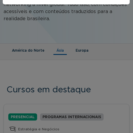
networking a nível global. Tudo isso, com condições
acessíveis e com conteúdos traduzidos para a
realidade brasileira.
(aba ativa)
América do Norte
Ásia
Europa
Cursos em destaque
PRESENCIAL
PROGRAMAS INTERNACIONAIS
Estratégia e Negócios