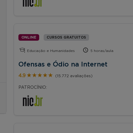
ONLINE
CURSOS GRATUITOS
Educação e Humanidades
5 horas/aula
Ofensas e Ódio na Internet
★★★★★
★★★★★
4.9
(15.772 avaliações)
PATROCÍNIO: