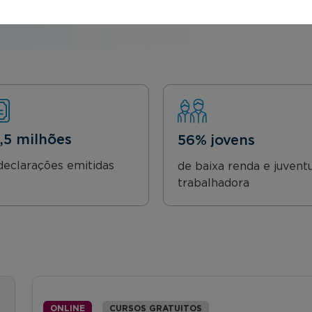
8,5 milhões
56% jovens
declarações emitidas
de baixa renda e juvent
trabalhadora
ONLINE
CURSOS GRATUITOS