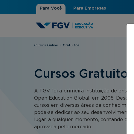
Para Você
Para Empresas
Cursos Online
»
Gratuitos
Você está aqui
Cursos Gratuito
A FGV foi a primeira instituição de ensino
Open Education Global, em 2008. Desde e
cursos em diversas áreas de conhecimen
pode-se dedicar ao seu desenvolvimento p
lugar, a qualquer momento, contando com
aprovada pelo mercado.