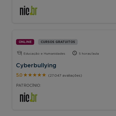
ONLINE
CURSOS GRATUITOS
Educação e Humanidades
5 horas/aula
Cyberbullying
★★★★★
★★★★★
5.0
(27.047 avaliações)
PATROCÍNIO: