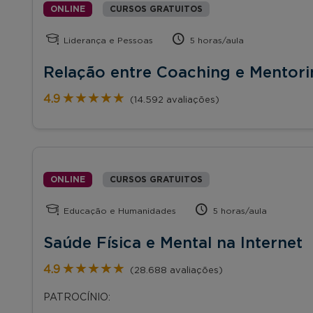
ONLINE
CURSOS GRATUITOS
Liderança e Pessoas
5 horas/aula
Relação entre Coaching e Mentori
★★★★★
★★★★★
4.9
(14.592 avaliações)
ONLINE
CURSOS GRATUITOS
Educação e Humanidades
5 horas/aula
Saúde Física e Mental na Internet
★★★★★
★★★★★
4.9
(28.688 avaliações)
PATROCÍNIO: