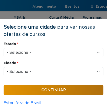
Atendimento
Eventos
Estuda
MBA &
Curta & Média
Programas
Pós-graduação
Duração
Internacionai
Selecione uma cidade
para ver nossas
ofertas de cursos.
Estado
*
s
Cidade
*
 brasileira a integrar o consórcio OEG –
ntão, tem-se dedicado a disponibilizar
to. Com conteúdo 100% online, você
essoal e profissional de qualquer
 a qualidade FGV já reconhecida e
Estou fora do Brasil