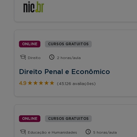
ONLINE
CURSOS GRATUITOS
Direito
2 horas/aula
Direito Penal e Econômico
★★★★★
★★★★★
4.9
(45.126 avaliações)
ONLINE
CURSOS GRATUITOS
Educação e Humanidades
5 horas/aula