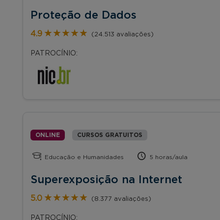
Proteção de Dados
★★★★★
★★★★★
4.9
(24.513 avaliações)
PATROCÍNIO:
ONLINE
CURSOS GRATUITOS
Educação e Humanidades
5 horas/aula
Superexposição na Internet
★★★★★
★★★★★
5.0
(8.377 avaliações)
PATROCÍNIO: