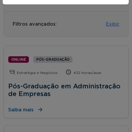
Filtros avançados:
Exibir
ONLINE
PÓS-GRADUAÇÃO
Estratégia e Negócios
432 horas/aula
Pós-Graduação em Administração
de Empresas
Saiba mais