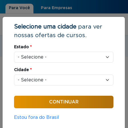
Para Você
Para Empresas
Selecione uma cidade
para ver
nossas ofertas de cursos.
Estudar em:
Florianópolis, SC
Estado
*
Você está aqui
Home
»
Resultados de busca
Cidade
*
Foram encontrados: 145 cursos
Ordenar por:
Estou fora do Brasil