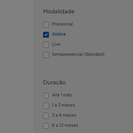
Modalidade
Presencial
Online
Live
Semipresencial (Blended)
Duração
Até 1 mês
1 a 3 meses
3 a 6 meses
6 a 12 meses