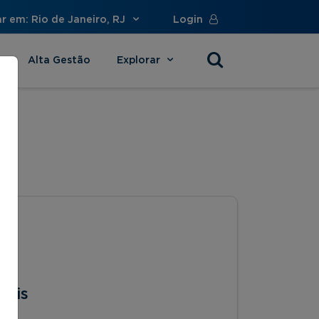
r em: Rio de Janeiro, RJ
Login
Alta Gestão
Explorar
s
beis