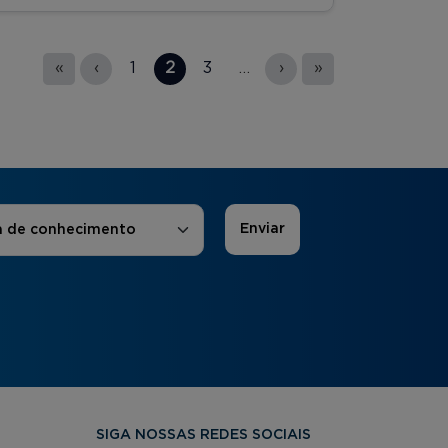
«
‹
1
2
3
…
›
»
 de Interesse
*
a de conhecimento
SIGA NOSSAS REDES SOCIAIS