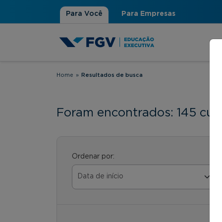
Para Você
Para Empresas
Home
»
Resultados de busca
Você está aqui
Foram encontrados: 145 cur
Ordenar por: