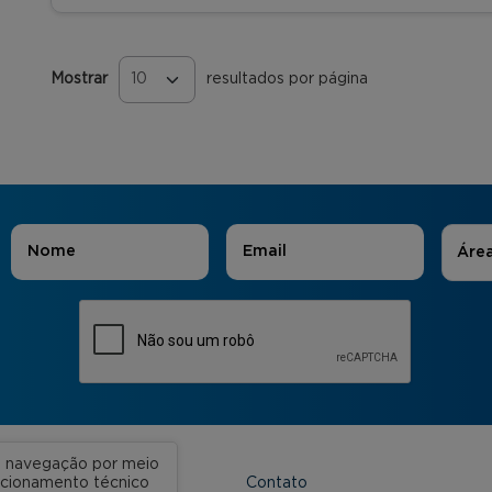
Mostrar
resultados por página
Páginas
Áreas
Nome
*
E-mail
*
Áre
ua navegação por meio
Contato
uncionamento técnico