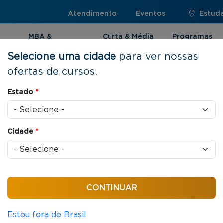
Atendimento
Eventos
Estuda
MBA &
Curta & Média
Programas
Pós-graduação
Duração
Internacionai
Selecione uma cidade
para ver nossas
ofertas de cursos.
Estado
*
sos
Cidade
*
ONLINE
CURTA E MÉDIA DURAÇÃO
Economia e Finanças
30 horas/aula
Análise das Demonstrações Contá
Estou fora do Brasil