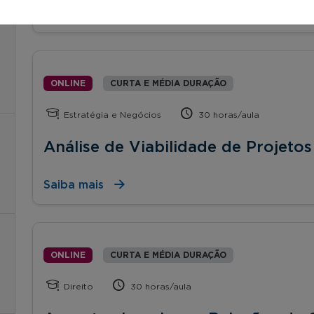
Saiba mais
ONLINE
CURTA E MÉDIA DURAÇÃO
Estratégia e Negócios
30 horas/aula
Análise de Viabilidade de Projetos
Saiba mais
ONLINE
CURTA E MÉDIA DURAÇÃO
Direito
30 horas/aula