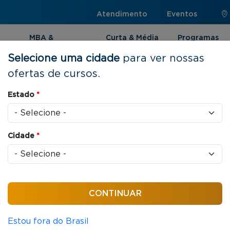
Atendimento
Eventos
MBA &
Curta & Média
Programas
Pós-graduação
Duração
Internacionai
Selecione uma cidade
para ver nossas
ofertas de cursos.
Estado
*
os
Cidade
*
ONLINE
PÓS-GRADUAÇÃO
Direito
432 horas/aula
Pós-Graduação em Direito Empres
Estou fora do Brasil