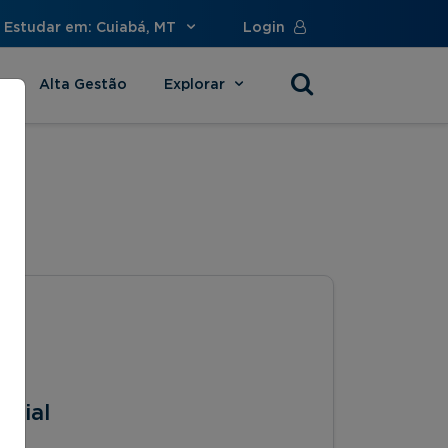
Estudar em: Cuiabá, MT
Login
Alta Gestão
Explorar
s
arial