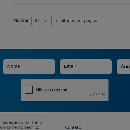
Mostrar
resultados por página
Páginas
Áreas
Nome
*
E-mail
*
Áre
ua navegação por meio
Contato
uncionamento técnico