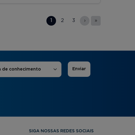
1
2
3
›
»
 de Interesse
*
a de conhecimento
SIGA NOSSAS REDES SOCIAIS