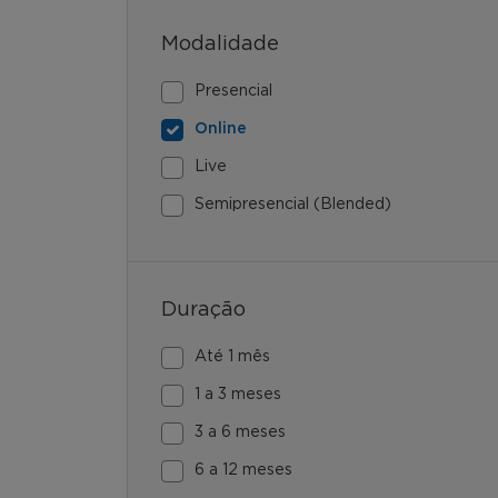
Modalidade
Presencial
Online
Live
Semipresencial (Blended)
Duração
Até 1 mês
1 a 3 meses
3 a 6 meses
6 a 12 meses