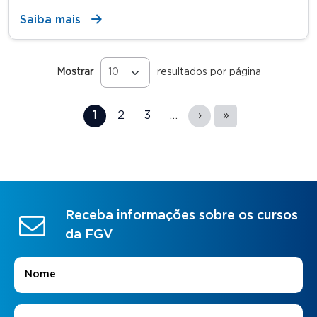
Saiba mais
Mostrar
resultados por página
Páginas
1
2
3
…
›
»
Receba informações sobre os cursos
da FGV
Nome
*
E-mail
*