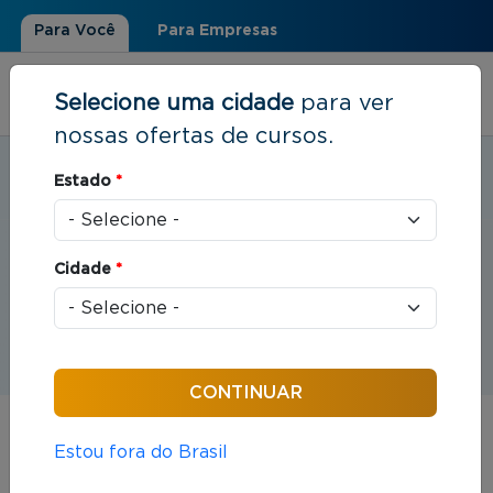
Para Você
Para Empresas
Selecione uma cidade
para ver
nossas ofertas de cursos.
Estudar em:
Feira de Santana, BA
Estado
*
Você está aqui
Home
»
Eventos
Cidade
*
Eventos
Estou fora do Brasil