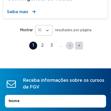
Saiba mais
Mostrar
resultados por página
Páginas
1
2
3
…
›
»
Receba informações sobre os cursos
da FGV
Nome
*