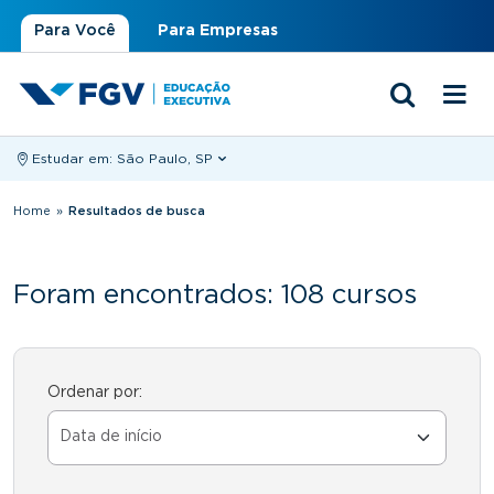
Para Você
Para Empresas
Estudar em:
São Paulo, SP
Você está aqui
Home
»
Resultados de busca
Foram encontrados: 108 cursos
Ordenar por: