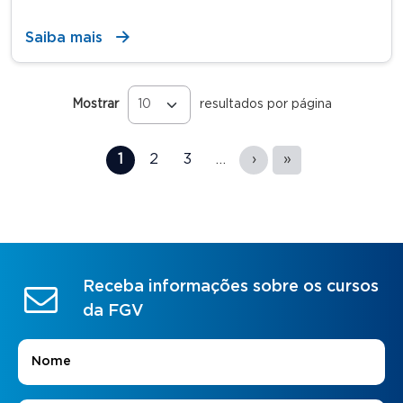
Saiba mais
Mostrar
resultados por página
Páginas
1
2
3
…
›
»
Receba informações sobre os cursos
da FGV
Nome
*