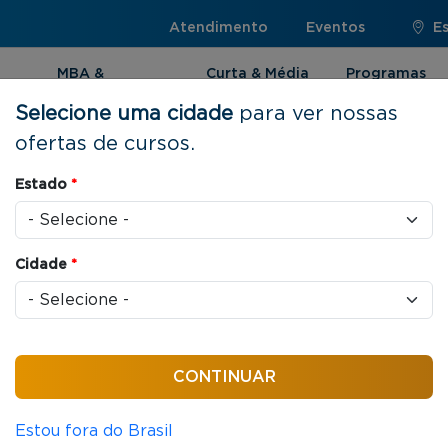
Atendimento
Eventos
E
MBA &
Curta & Média
Programas
Pós-graduação
Duração
Internacionai
Selecione uma cidade
para ver nossas
ofertas de cursos.
o em Vendas
Estado
*
Cidade
*
ndas
16 horas / aula
cionamento em
Estou fora do Brasil