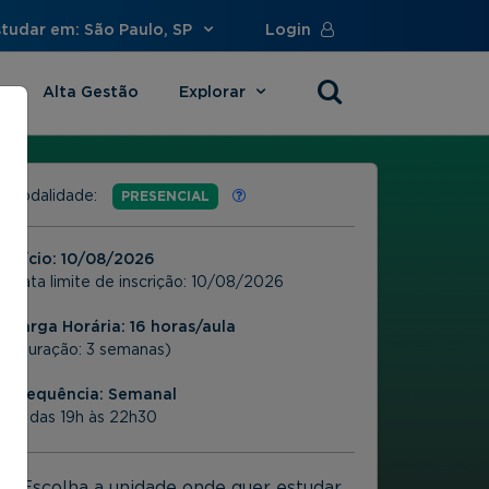
studar em: São Paulo, SP
Login
Alta Gestão
Explorar
s
Modalidade:
PRESENCIAL
Início:
10/08/2026
Data limite de inscrição:
10/08/2026
Carga Horária: 16 horas/aula
(Duração: 3 semanas)
Frequência:
Semanal
2ª das 19h às 22h30
Escolha a unidade onde quer estudar