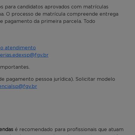
dos para candidatos aprovados com matrículas
ma. O processo de matrícula compreende entrega
 e pagamento da primeira parcela. Todo
so atendimento
erias.edexsp@fgv.br
importantes.
e pagamento pessoa jurídica). Solicitar modelo
encialsp@fgv.br
endas
é recomendado para profissionais que atuam