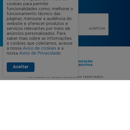
cookies para permitir
funcionalidades como: melhorar o
funcionamento técnico das
páginas, mensurar a audiência do
website e oferecer produtos e
serviços relevantes por meio de
anúncios personalizados. Para
saber mais sobre as informações
e cookies que coletamos, acesse
a nossa
Aviso de cookies
e a
nossa
Aviso de Privacidade
.
Aceitar
FGV 2023 © Todos os direitos reservados
Aviso de Privacidade
Termos de uso
A FGV
Contato
Nossas Unidades