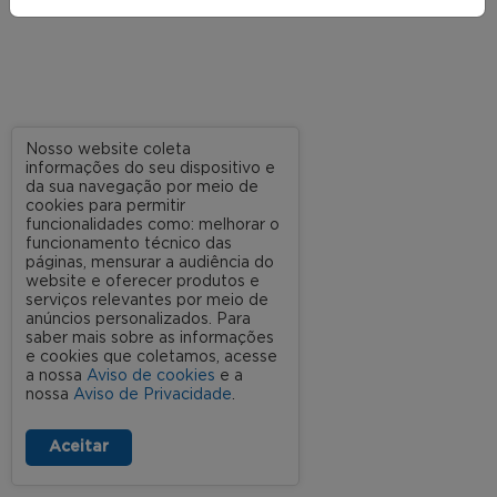
Nosso website coleta
informações do seu dispositivo e
da sua navegação por meio de
cookies para permitir
funcionalidades como: melhorar o
funcionamento técnico das
páginas, mensurar a audiência do
website e oferecer produtos e
serviços relevantes por meio de
anúncios personalizados. Para
saber mais sobre as informações
e cookies que coletamos, acesse
a nossa
Aviso de cookies
e a
nossa
Aviso de Privacidade
.
Aceitar