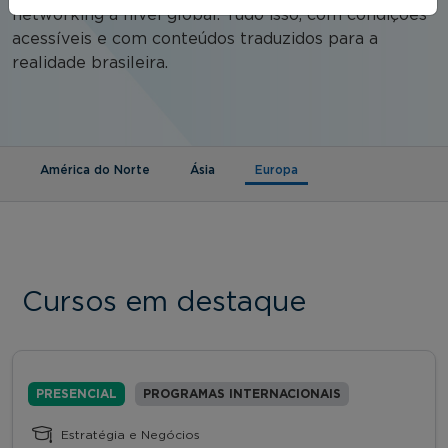
networking a nível global. Tudo isso, com condições
acessíveis e com conteúdos traduzidos para a
realidade brasileira.
(aba ativa)
América do Norte
Ásia
Europa
Cursos em destaque
PRESENCIAL
PROGRAMAS INTERNACIONAIS
Estratégia e Negócios