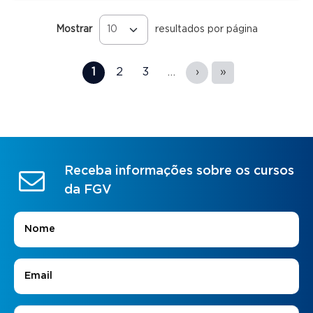
Mostrar
resultados por página
Páginas
1
2
3
…
›
»
Receba informações sobre os cursos
da FGV
Nome
*
E-mail
*
Áreas de Interesse
*