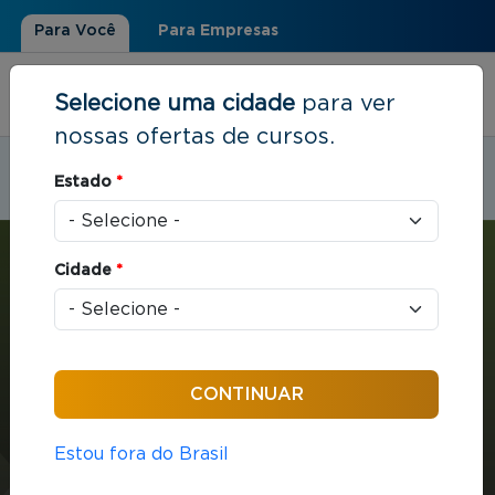
Para Você
Para Empresas
Selecione uma cidade
para ver
nossas ofertas de cursos.
Estudar em:
Dourados, MS
Estado
*
Você está aqui
Home
»
Estratégia e Negócios
»
MBA em Gestão Empresarial
Cidade
*
MBA
Estratégia e Negócios
432 horas / aula
Estou fora do Brasil
MBA em Gestão