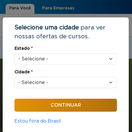
Para Você
Para Empresas
Selecione uma cidade
para ver
nossas ofertas de cursos.
Estudar em:
Dourados, MS
Estado
*
Você está aqui
Home
»
Estratégia e Negócios
»
MBA com ênfase em Gerenciamento de Projetos
Cidade
*
MBA
Estratégia e Negócios
432 horas / aula
Estou fora do Brasil
MBA com ênfase em