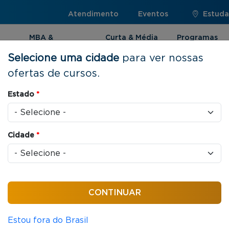
Atendimento
Eventos
Estuda
MBA &
Curta & Média
Programas
Pós-graduação
Duração
Internacionai
Selecione uma cidade
para ver nossas
ofertas de cursos.
ica e Supply Chain Management
Estado
*
Cidade
*
as / aula
Logística e Supply
ent
Estou fora do Brasil