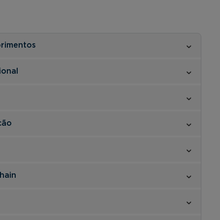
primentos
ional
ção
hain