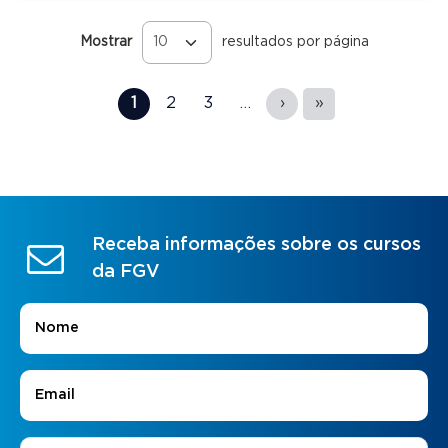
Mostrar
resultados por página
Páginas
1
2
3
…
›
»
Receba informações sobre os cursos
da FGV
Nome
*
E-mail
*
Áreas de Interesse
*