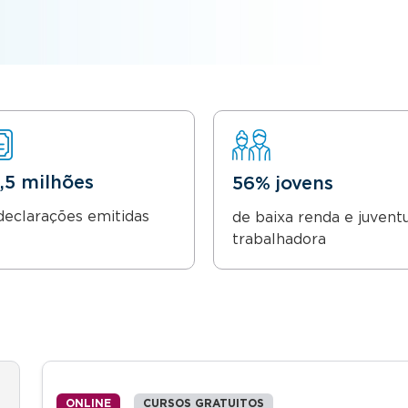
8,5 milhões
56% jovens
declarações emitidas
de baixa renda e juvent
trabalhadora
ONLINE
CURSOS GRATUITOS