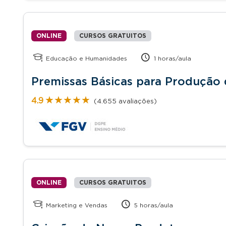
ONLINE
CURSOS GRATUITOS
Educação e Humanidades
1 horas/aula
Premissas Básicas para Produção 
★★★★★
★★★★★
4.9
(4.655 avaliações)
ONLINE
CURSOS GRATUITOS
Marketing e Vendas
5 horas/aula