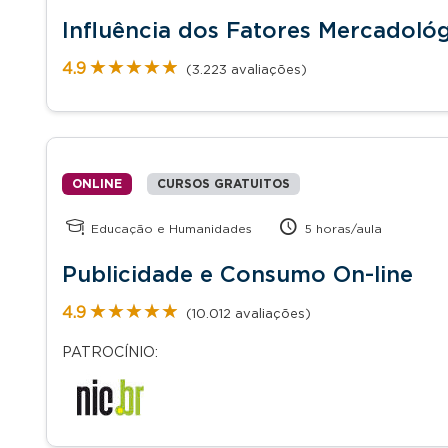
Influência dos Fatores Mercadoló
★★★★★
★★★★★
4.9
(3.223 avaliações)
ONLINE
CURSOS GRATUITOS
Educação e Humanidades
5 horas/aula
Publicidade e Consumo On-line
★★★★★
★★★★★
4.9
(10.012 avaliações)
PATROCÍNIO: