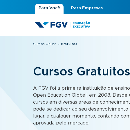
Para Você
Para Empresas
Cursos Online
»
Gratuitos
Você está aqui
Cursos Gratuito
A FGV foi a primeira instituição de ensino
Open Education Global, em 2008. Desde e
cursos em diversas áreas de conhecimen
pode-se dedicar ao seu desenvolvimento p
lugar, a qualquer momento, contando com
aprovada pelo mercado.