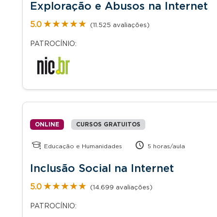
Exploração e Abusos na Internet
★★★★★
★★★★★
5.0
(11.525 avaliações)
PATROCÍNIO:
ONLINE
CURSOS GRATUITOS
Educação e Humanidades
5 horas/aula
Inclusão Social na Internet
★★★★★
★★★★★
5.0
(14.699 avaliações)
PATROCÍNIO: