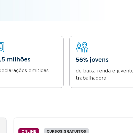
8,5 milhões
56% jovens
declarações emitidas
de baixa renda e juvent
trabalhadora
ONLINE
CURSOS GRATUITOS