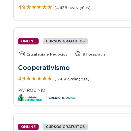
★★★★★
★★★★★
4.9
(4.438 avaliações)
ONLINE
CURSOS GRATUITOS
Estratégia e Negócios
8 horas/aula
Cooperativismo
★★★★★
★★★★★
4.9
(5.419 avaliações)
PATROCÍNIO:
ONLINE
CURSOS GRATUITOS