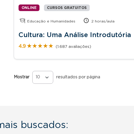
ONLINE
CURSOS GRATUITOS
Educação e Humanidades
2 horas/aula
Cultura: Uma Análise Introdutória
★★★★★
★★★★★
4.9
(1.687 avaliações)
Mostrar
resultados por página
Páginas
 mais buscados: