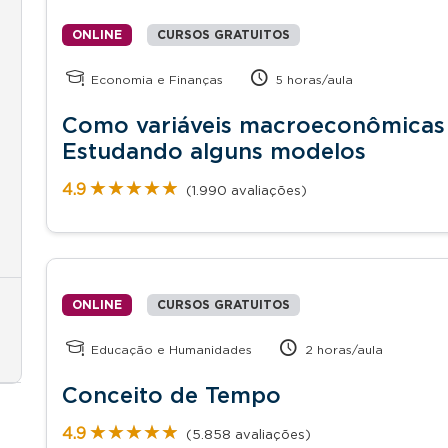
ONLINE
CURSOS GRATUITOS
Economia e Finanças
5 horas/aula
Como variáveis macroeconômicas 
Estudando alguns modelos
★★★★★
★★★★★
4.9
(1.990 avaliações)
ONLINE
CURSOS GRATUITOS
Educação e Humanidades
2 horas/aula
Conceito de Tempo
★★★★★
★★★★★
4.9
(5.858 avaliações)