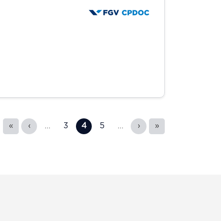
«
‹
…
3
4
5
…
›
»