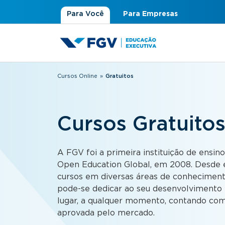
Para Você
Para Empresas
Cursos Online
»
Gratuitos
Você está aqui
Cursos Gratuito
A FGV foi a primeira instituição de ensino
Open Education Global, em 2008. Desde e
cursos em diversas áreas de conhecimen
pode-se dedicar ao seu desenvolvimento p
lugar, a qualquer momento, contando com
aprovada pelo mercado.