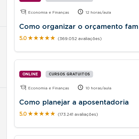
Economia e Finanças
12 horas/aula
Como organizar o orçamento fami
★★★★★
★★★★★
5.0
(369.052 avaliações)
ONLINE
CURSOS GRATUITOS
Economia e Finanças
10 horas/aula
Como planejar a aposentadoria
★★★★★
★★★★★
5.0
(173.241 avaliações)