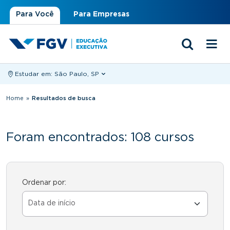
Para Você
Para Empresas
Estudar em:
São Paulo, SP
Você está aqui
Home
»
Resultados de busca
Foram encontrados: 108 cursos
Ordenar por: