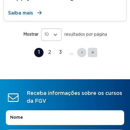
Saiba mais
Mostrar
resultados por página
Páginas
1
2
3
…
›
»
Receba informações sobre os cursos
da FGV
Nome
*