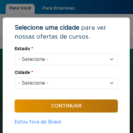
Para Você
Para Empresas
Selecione uma cidade
para ver
nossas ofertas de cursos.
Estudar em:
São Paulo, SP
Estado
*
Você está aqui
Home
»
Economia e Finanças
»
Orçamento Empresarial Integrado
Cidade
*
CURTA E MÉDIA DURAÇÃO
Economia e Finanças
16 horas / aula
Orçamento Empresarial
Estou fora do Brasil
Integrado