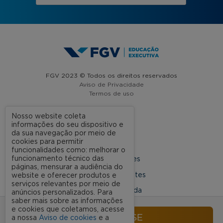
FGV 2023 © Todos os direitos reservados
Aviso de Privacidade
Termos de uso
Nosso website coleta
informações do seu dispositivo e
A FGV
da sua navegação por meio de
cookies para permitir
Contato
funcionalidades como: melhorar o
funcionamento técnico das
Nossas Unidades
páginas, mensurar a audiência do
Dúvidas Frequentes
website e oferecer produtos e
serviços relevantes por meio de
Rede Conveniada
anúncios personalizados. Para
saber mais sobre as informações
Ouvidoria Acadêmica
e cookies que coletamos, acesse
INSCREVA-SE
a nossa
Aviso de cookies
e a