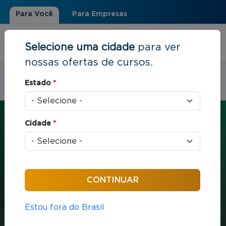
Para Você
Para Empresas
Selecione uma cidade
para ver
nossas ofertas de cursos.
Estudar em:
Porto Alegre, RS
Estado
*
Você está aqui
Home
»
Liderança e Pessoas
»
Liderança para Transformação Digital
Cidade
*
CURTA E MÉDIA DURAÇÃO
Liderança e Pessoas
16 horas / aula
Estou fora do Brasil
Liderança para