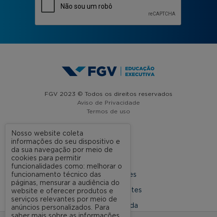
FGV 2023 © Todos os direitos reservados
Aviso de Privacidade
Termos de uso
Nosso website coleta
informações do seu dispositivo e
A FGV
da sua navegação por meio de
cookies para permitir
Contato
funcionalidades como: melhorar o
funcionamento técnico das
Nossas Unidades
páginas, mensurar a audiência do
Dúvidas Frequentes
website e oferecer produtos e
serviços relevantes por meio de
Rede Conveniada
anúncios personalizados. Para
saber mais sobre as informações