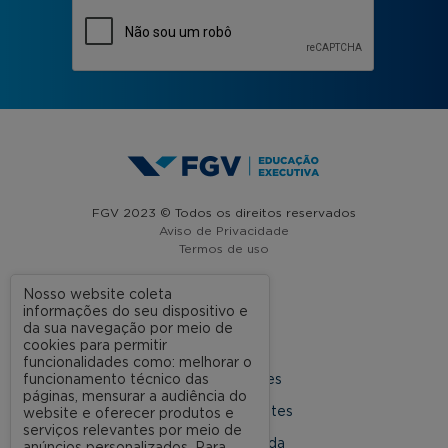
FGV 2023 © Todos os direitos reservados
Aviso de Privacidade
Termos de uso
Nosso website coleta
informações do seu dispositivo e
A FGV
da sua navegação por meio de
cookies para permitir
Contato
funcionalidades como: melhorar o
funcionamento técnico das
Nossas Unidades
páginas, mensurar a audiência do
Dúvidas Frequentes
website e oferecer produtos e
serviços relevantes por meio de
Rede Conveniada