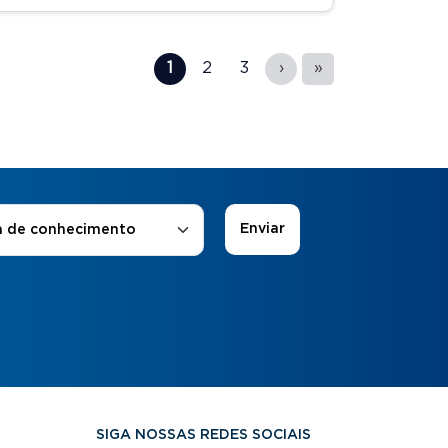
1
2
3
›
»
 de Interesse
*
a de conhecimento
SIGA NOSSAS REDES SOCIAIS