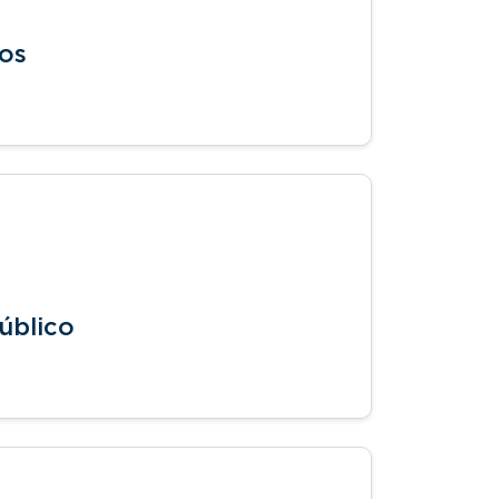
tos
úblico