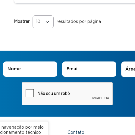
Mostrar
resultados por página
Páginas
Áreas
Nome
*
E-mail
*
Áre
ua navegação por meio
Contato
uncionamento técnico