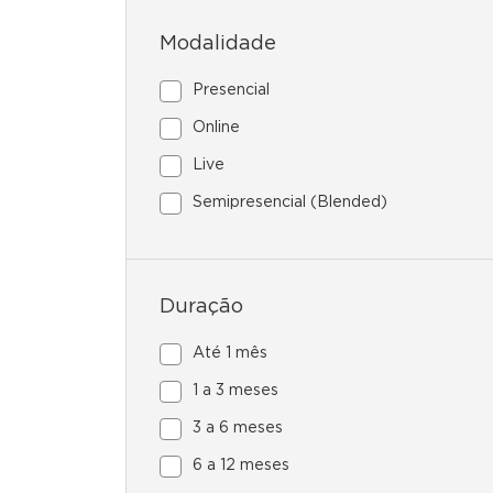
Modalidade
Presencial
Online
Live
Semipresencial (Blended)
Duração
Até 1 mês
1 a 3 meses
3 a 6 meses
6 a 12 meses