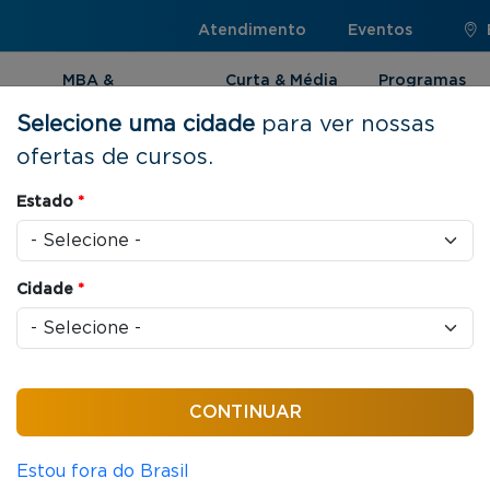
Atendimento
Eventos
MBA &
Curta & Média
Programas
Pós-graduação
Duração
Internacionai
Selecione uma cidade
para ver nossas
ofertas de cursos.
gica e Econômica de Negócios
Estado
*
Cidade
*
as / aula
stratégica e
egócios
Estou fora do Brasil