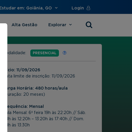
Estudar em: Goiânia, GO
Login
Alta Gestão
Explorar
s
Modalidade:
PRESENCIAL
Início:
11/09/2026
Data limite de inscrição:
11/09/2026
Carga Horária: 480 horas/aula
(Duração: 20 meses)
Frequência:
Mensal
Aula Mensal: 6º feira 19h às 22:20h // Sáb.
08h às 12:20h – 13:20h às 17:40h // Dom.
08h às 13:30h