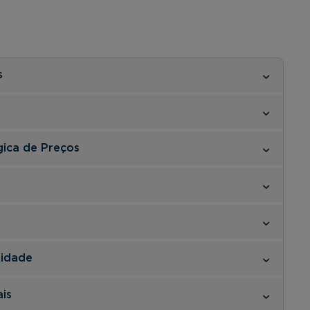
s
gica de Preços
vidade
ais