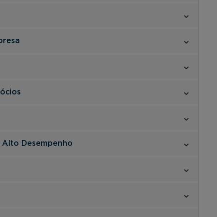
presa
gócios
e Alto Desempenho