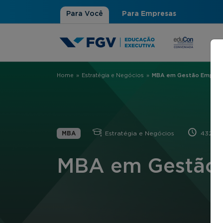
Para Você
Para Empresas
Home
»
Estratégia e Negócios
»
MBA em Gestão Empresa
Você está aqui
MBA
Estratégia e Negócios
432 hor
MBA em Gestão 