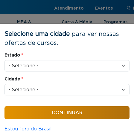
Atendimento
Eventos
MBA &
Curta & Média
Programas
Pós-graduação
Duração
Internacionai
Selecione uma cidade
para ver nossas
ofertas de cursos.
rial
Estado
*
Cidade
*
as / aula
Empresarial
Estou fora do Brasil