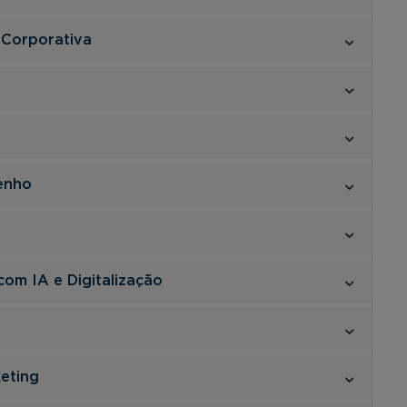
 Corporativa
enho
com IA e Digitalização
keting