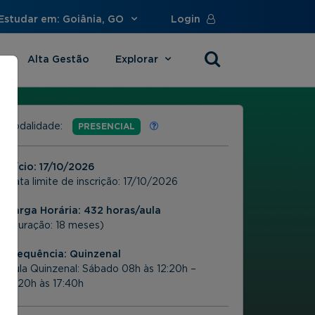
Estudar em: Goiânia, GO
Login
Alta Gestão
Explorar
s
Modalidade:
PRESENCIAL
Início:
17/10/2026
Data limite de inscrição:
17/10/2026
Carga Horária: 432 horas/aula
(Duração: 18 meses)
Frequência:
Quinzenal
Aula Quinzenal: Sábado 08h às 12:20h –
13:20h às 17:40h