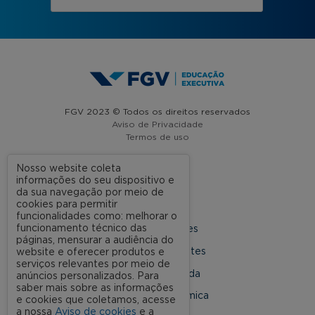
FGV 2023 © Todos os direitos reservados
Aviso de Privacidade
Termos de uso
Nosso website coleta
informações do seu dispositivo e
A FGV
da sua navegação por meio de
cookies para permitir
Contato
funcionalidades como: melhorar o
funcionamento técnico das
Nossas Unidades
páginas, mensurar a audiência do
Dúvidas Frequentes
website e oferecer produtos e
serviços relevantes por meio de
Rede Conveniada
anúncios personalizados. Para
saber mais sobre as informações
Ouvidoria Acadêmica
e cookies que coletamos, acesse
a nossa
Aviso de cookies
e a