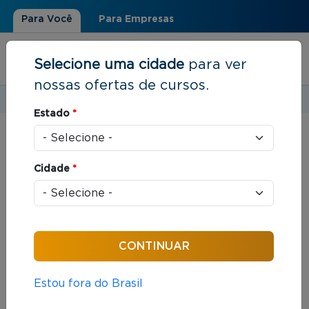
Para Você
Para Empresas
Selecione uma cidade
para ver
nossas ofertas de cursos.
Estudar em:
Rio de Janeiro, RJ
Estado
*
Você está aqui
Home
»
Resultados de busca
Cidade
*
Foram encontrados: 145 cursos
Ordenar por:
Estou fora do Brasil