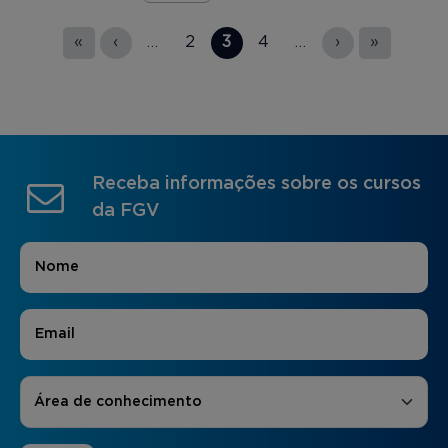
Páginas
«
‹
…
2
3
4
…
›
»
Receba informações sobre os cursos
da FGV
Nome
*
E-mail
*
Áreas de Interesse
*
Área de conhecimento