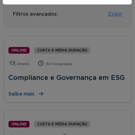
Filtros avançados:
Exibir
ONLINE
CURTA E MÉDIA DURAÇÃO
Direito
30 horas/aula
Compliance e Governança em ESG
Saiba mais
ONLINE
CURTA E MÉDIA DURAÇÃO