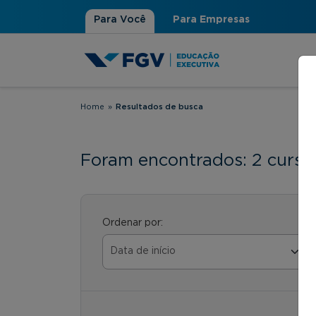
Para Você
Para Empresas
Home
»
Resultados de busca
Você está aqui
Foram encontrados: 2 curso
Ordenar por: