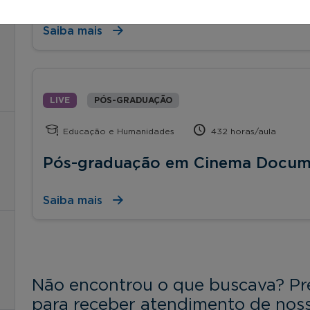
Saiba mais
LIVE
PÓS-GRADUAÇÃO
Educação e Humanidades
432 horas/aula
Pós-graduação em Cinema Docum
Saiba mais
Não encontrou o que buscava? Pr
para receber atendimento de noss