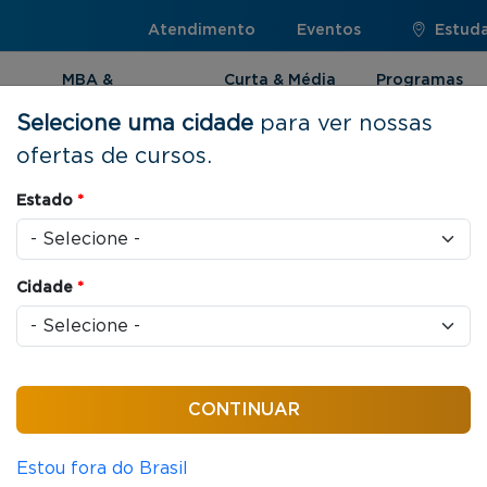
Atendimento
Eventos
Estuda
MBA &
Curta & Média
Programas
Pós-graduação
Duração
Internacionai
Selecione uma cidade
para ver nossas
ofertas de cursos.
Estado
*
s
Cidade
*
ONLINE
CURTA E MÉDIA DURAÇÃO
Educação e Humanidades
30 horas/aula
Tecnologias e Metodologias Inova
Estou fora do Brasil
Corporativa