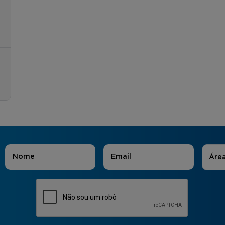
Áreas
Nome
*
E-mail
*
Áre