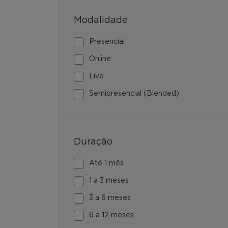
Modalidade
Presencial
Online
Live
Semipresencial (Blended)
Duração
Até 1 mês
1 a 3 meses
3 a 6 meses
6 a 12 meses