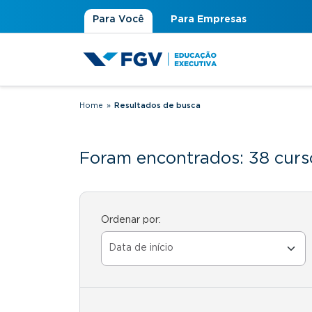
Para Você
Para Empresas
Home
»
Resultados de busca
Você está aqui
Foram encontrados: 38 curs
Ordenar por: