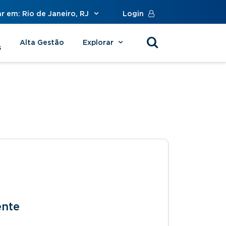
r em: Rio de Janeiro, RJ
Login
Alta Gestão
Explorar
s
ente