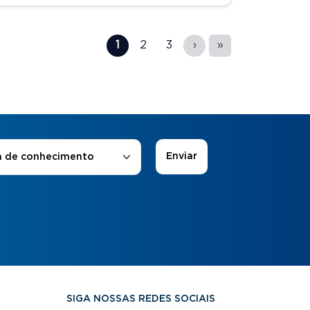
1
2
3
›
»
 de Interesse
*
a de conhecimento
SIGA NOSSAS REDES SOCIAIS