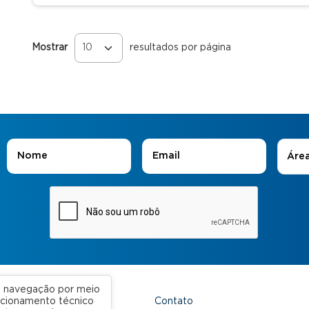
Mostrar
resultados por página
Páginas
Áreas
Nome
*
E-mail
*
Áre
ua navegação por meio
Contato
uncionamento técnico