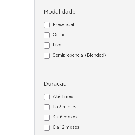
Modalidade
Presencial
Online
Live
Semipresencial (Blended)
Duração
Até 1 mês
1 a 3 meses
3 a 6 meses
6 a 12 meses