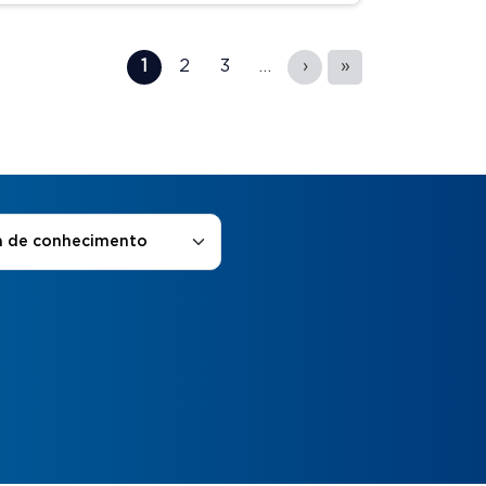
1
2
3
…
›
»
 de Interesse
*
a de conhecimento