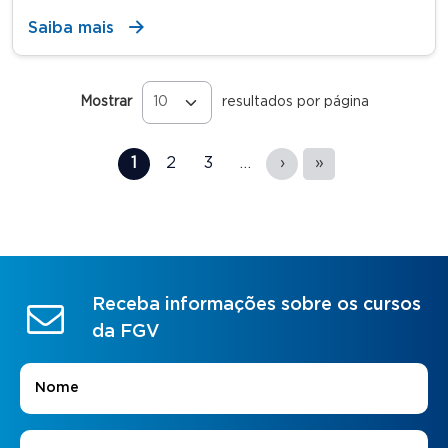
Saiba mais
Mostrar
resultados por página
Páginas
1
2
3
…
›
»
Receba informações sobre os cursos
da FGV
Nome
*
E-mail
*